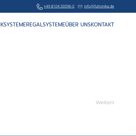
+49 8104 33596-0
info@futronika.de
KSYSTEME
REGALSYSTEME
ÜBER UNS
KONTAKT
Weiter